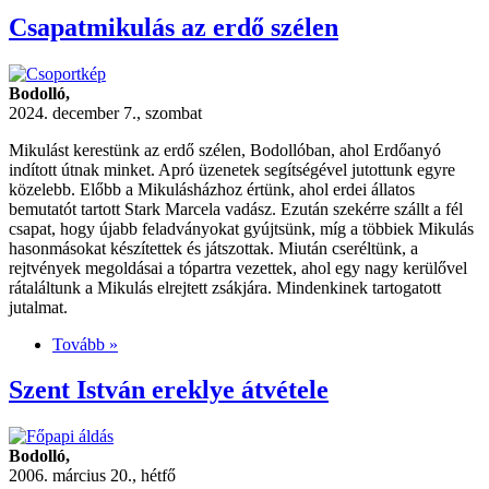
Csapatmikulás az erdő szélen
Bodolló,
2024. december 7., szombat
Mikulást kerestünk az erdő szélen, Bodollóban, ahol Erdőanyó
indított útnak minket. Apró üzenetek segítségével jutottunk egyre
közelebb. Előbb a Mikulásházhoz értünk, ahol erdei állatos
bemutatót tartott Stark Marcela vadász. Ezután szekérre szállt a fél
csapat, hogy újabb feladványokat gyújtsünk, míg a többiek Mikulás
hasonmásokat készítettek és játszottak. Miután cseréltünk, a
rejtvények megoldásai a tópartra vezettek, ahol egy nagy kerülővel
rátaláltunk a Mikulás elrejtett zsákjára. Mindenkinek tartogatott
jutalmat.
Tovább »
(Csapatmikulás
az
erdő
Szent István ereklye átvétele
szélen)
Bodolló,
2006. március 20., hétfő