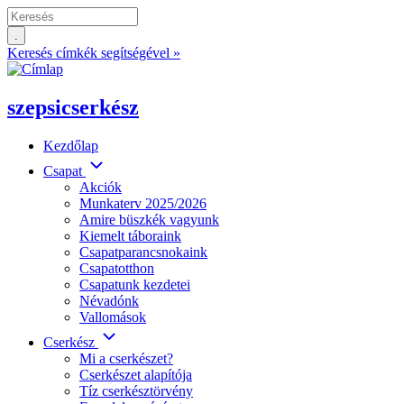
Ugrás
Keresés
a
tartalomra
Keresés címkék segítségével »
szepsicserkész
Kezdőlap
Elsődleges
Csapat
Akciók
linkek
Munkaterv 2025/2026
Amire büszkék vagyunk
Kiemelt táboraink
Csapatparancsnokaink
Csapatotthon
Csapatunk kezdetei
Névadónk
Vallomások
Cserkész
Mi a cserkészet?
Cserkészet alapítója
Tíz cserkésztörvény