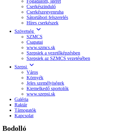
Fogadalom, ígéret
Cserkészinduló
Cserkészegyenruha
Sátortábori felszerelés
Híres cserkészek
Szövetség
SZMCS
Csapatai
www.szmcs.sk
Szepsiek a vezetőképzésben
Szepsiek az SZMCS vezetésében
Szepsi
Város
Környék
Jeles személyiségek
Kiemelkedő sportolók
www.szepsi.sk
Galéria
Raktár
Támogatók
Kapcsolat
Bodolló