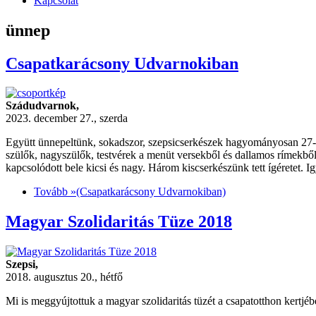
Kapcsolat
ünnep
Csapatkarácsony Udvarnokiban
Szádudvarnok,
2023. december 27., szerda
Együtt ünnepeltünk, sokadszor, szepsicserkészek hagyományosan 27-én
szülők, nagyszülők, testvérek a menüt versekből és dallamos rímekből
kapcsolódott bele kicsi és nagy. Három kiscserkészünk tett ígéretet. Ig
Tovább »
(Csapatkarácsony Udvarnokiban)
Magyar Szolidaritás Tüze 2018
Szepsi,
2018. augusztus 20., hétfő
Mi is meggyújtottuk a magyar szolidaritás tüzét a csapatotthon kertjé