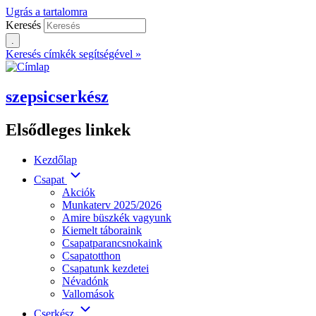
Ugrás a tartalomra
Keresés
Keresés címkék segítségével »
szepsicserkész
Elsődleges linkek
Kezdőlap
Csapat
Akciók
Munkaterv 2025/2026
Amire büszkék vagyunk
Kiemelt táboraink
Csapatparancsnokaink
Csapatotthon
Csapatunk kezdetei
Névadónk
Vallomások
Cserkész