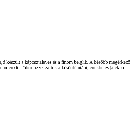
ajd készült a káposztaleves és a finom beiglik. A később megérkező
indenkit. Tábortűzzel zártuk a késő délutánt, énekbe és játékba