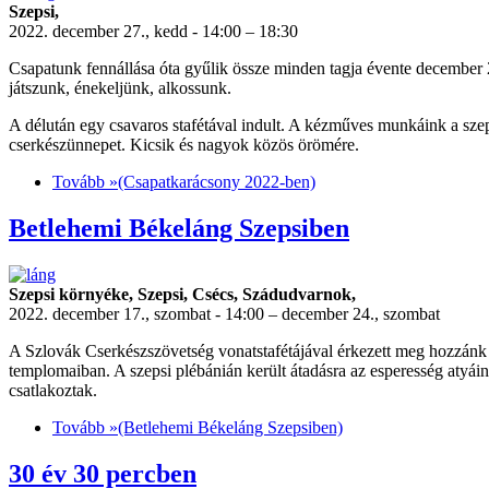
Szepsi,
2022. december 27., kedd - 14:00 – 18:30
Csapatunk fennállása óta gyűlik össze minden tagja évente december 2
játszunk, énekeljünk, alkossunk.
A délután egy csavaros stafétával indult. A kézműves munkáink a szeps
cserkészünnepet. Kicsik és nagyok közös örömére.
Tovább »
(Csapatkarácsony 2022-ben)
Betlehemi Békeláng Szepsiben
Szepsi környéke, Szepsi, Csécs, Szádudvarnok,
2022. december 17., szombat - 14:00 – december 24., szombat
A Szlovák Cserkészszövetség vonatstafétájával érkezett meg hozzánk 
templomaiban. A szepsi plébánián került átadásra az esperesség atyáin
csatlakoztak.
Tovább »
(Betlehemi Békeláng Szepsiben)
30 év 30 percben