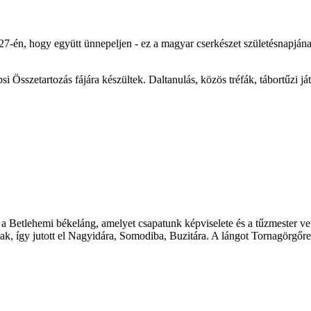
7-én, hogy együtt ünnepeljen - ez a magyar cserkészet születésnapjának
i Összetartozás fájára készültek. Daltanulás, közös tréfák, tábortűzi j
a Betlehemi békeláng, amelyet csapatunk képviselete és a tűzmester ve
ak, így jutott el Nagyidára, Somodiba, Buzitára. A lángot Tornagörgőre 