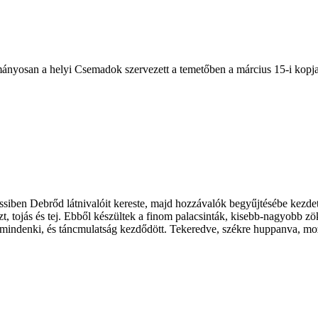
ányosan a helyi Csemadok szervezett a temetőben a március 15-i kopja
siben Debrőd látnivalóit kereste, majd hozzávalók begyűjtésébe kezdett
iszt, tojás és tej. Ebből készültek a finom palacsinták, kisebb-nagyobb z
le mindenki, és táncmulatság kezdődött. Tekeredve, székre huppanva, mo