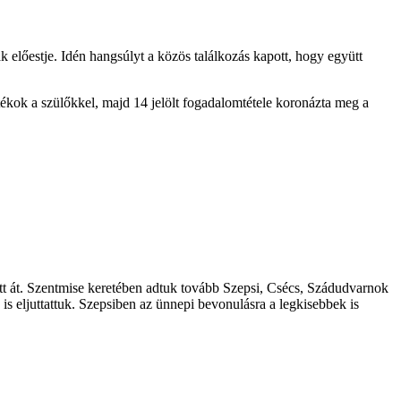
 előestje. Idén hangsúlyt a közös találkozás kapott, hogy együtt
átékok a szülőkkel, majd 14 jelölt fogadalomtétele koronázta meg a
tt át. Szentmise keretében adtuk tovább Szepsi, Csécs, Szádudvarnok
is eljuttattuk. Szepsiben az ünnepi bevonulásra a legkisebbek is