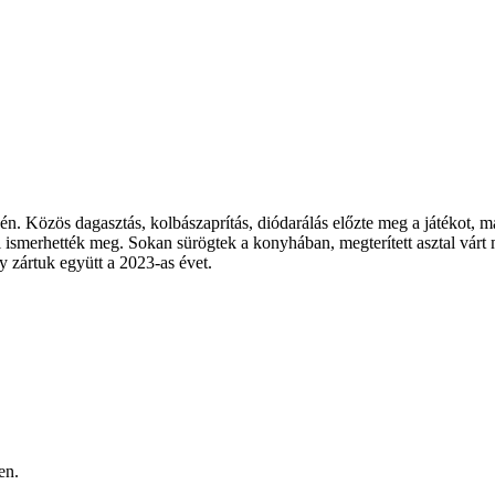
. Közös dagasztás, kolbászaprítás, diódarálás előzte meg a játékot, m
 ismerhették meg. Sokan sürögtek a konyhában, megterített asztal várt m
y zártuk együtt a 2023-as évet.
ben.