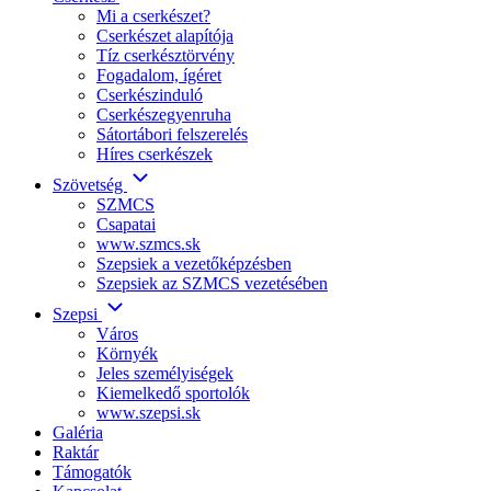
Mi a cserkészet?
Cserkészet alapítója
Tíz cserkésztörvény
Fogadalom, ígéret
Cserkészinduló
Cserkészegyenruha
Sátortábori felszerelés
Híres cserkészek
Szövetség
SZMCS
Csapatai
www.szmcs.sk
Szepsiek a vezetőképzésben
Szepsiek az SZMCS vezetésében
Szepsi
Város
Környék
Jeles személyiségek
Kiemelkedő sportolók
www.szepsi.sk
Galéria
Raktár
Támogatók