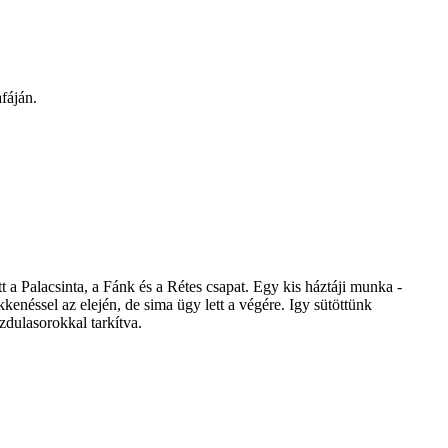
fáján.
 a Palacsinta, a Fánk és a Rétes csapat. Egy kis háztáji munka -
ökkenéssel az elején, de sima ügy lett a végére. Igy sütöttünk
zdulasorokkal tarkítva.