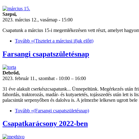
Szepsi,
2023. március 12., vasárnap - 15:00
Csapatunk a március 15-i megemlékezésen vett részt, amelyet hagyom
Tovább »
(Tisztelet a márciusi ifjak előtt)
Farsangi csapatszületésnap
Debrőd,
2023. február 11., szombat - 10:00 – 16:00
31 éve alakult cserkészcsapatunk... Ünnepeltünk. Megérkezés után fris
fahordás, traktorozás, madár- és kutyaetetés, tojásszedés után lett is l
palacsintát serpenyőben és dalolva is. A jelmezbe lelkesen ugrott be
Tovább »
(Farsangi csapatszületésnap)
Csapatkarácsony 2022-ben