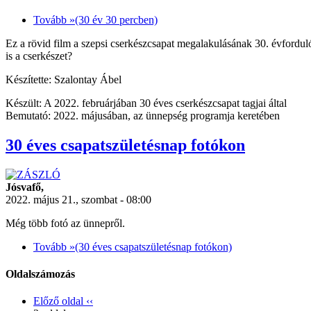
Tovább »
(30 év 30 percben)
Ez a rövid film a szepsi cserkészcsapat megalakulásának 30. évforduló
is a cserkészet?
Készítette: Szalontay Ábel
Készült: A 2022. februárjában 30 éves cserkészcsapat tagjai által
Bemutató: 2022. májusában, az ünnepség programja keretében
30 éves csapatszületésnap fotókon
Jósvafő,
2022. május 21., szombat - 08:00
Még több fotó az ünnepről.
Tovább »
(30 éves csapatszületésnap fotókon)
Oldalszámozás
Előző oldal
‹‹