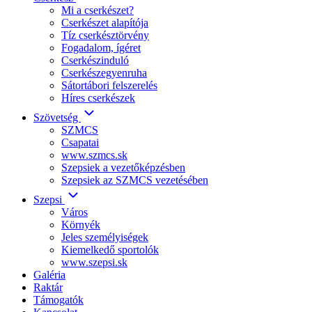
Mi a cserkészet?
Cserkészet alapítója
Tíz cserkésztörvény
Fogadalom, ígéret
Cserkészinduló
Cserkészegyenruha
Sátortábori felszerelés
Híres cserkészek
Szövetség
SZMCS
Csapatai
www.szmcs.sk
Szepsiek a vezetőképzésben
Szepsiek az SZMCS vezetésében
Szepsi
Város
Környék
Jeles személyiségek
Kiemelkedő sportolók
www.szepsi.sk
Galéria
Raktár
Támogatók