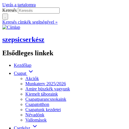
Ugrás a tartalomra
Keresés
Keresés címkék segítségével »
szepsicserkész
Elsődleges linkek
Kezdőlap
Csapat
Akciók
Munkaterv 2025/2026
Amire büszkék vagyunk
Kiemelt táboraink
Csapatparancsnokaink
Csapatotthon
Csapatunk kezdetei
Névadónk
Vallomások
Cserkész