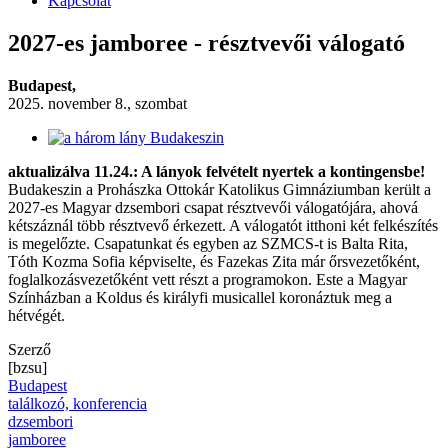
Kapcsolat
2027-es jamboree - résztvevői válogató
Budapest,
2025. november 8., szombat
aktualizálva 11.24.: A lányok felvételt nyertek a kontingensbe!
Budakeszin a Prohászka Ottokár Katolikus Gimnáziumban került a
2027-es Magyar dzsembori csapat résztvevői válogatójára, ahová
kétszáznál több résztvevő érkezett. A válogatót itthoni két felkészítés
is megelőzte. Csapatunkat és egyben az SZMCS-t is Balta Rita,
Tóth Kozma Sofia képviselte, és Fazekas Zita már őrsvezetőként,
foglalkozásvezetőként vett részt a programokon. Este a Magyar
Színházban a Koldus és királyfi musicallel koronáztuk meg a
hétvégét.
Szerző
[bzsu]
Budapest
találkozó, konferencia
dzsembori
jamboree